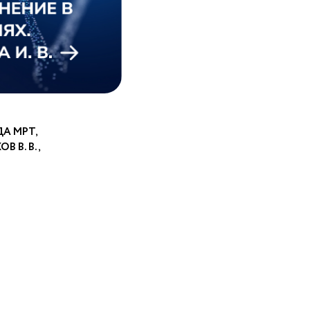
А МРТ,
 В. В.,