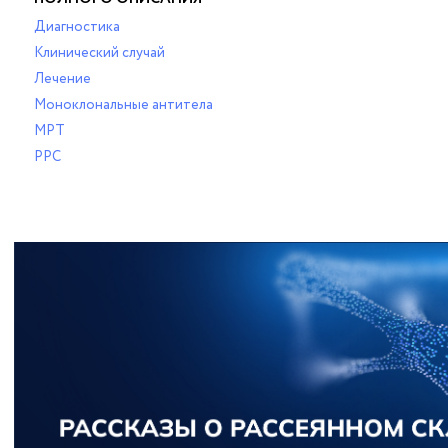
Диагностика
Клинический случай
Лечение
Моноклональные антитела
МРТ
РРС