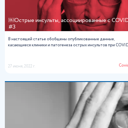
￼Острые инсульты, ассоциированные с COVI
#3
В настоящей статье обобщены опубликованные данные,
касающиеся клиники и патогенеза острых инсультов при COVI
Сovi
27 июня, 2022 г.