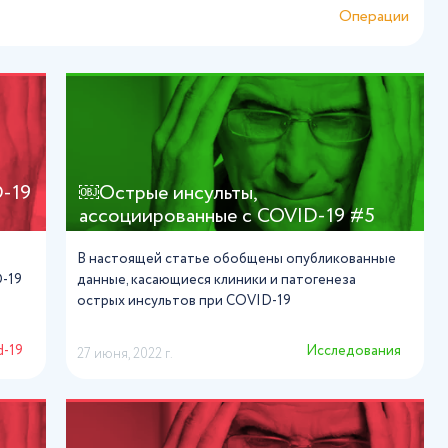
Операции
D-19
￼Острые инсульты,
ассоциированные с COVID-19 #5
В настоящей статье обобщены опубликованные
D-19
данные, касающиеся клиники и патогенеза
острых инсультов при COVID-19
d-19
Исследования
27 июня, 2022 г.