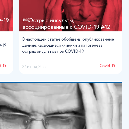
D-19
￼Острые инсульты,
ассоциированные с COVID-19 #12
В настоящей статье обобщены опубликованные
D-19
данные, касающиеся клиники и патогенеза
острых инсультов при COVID-19
d-19
Сovid-19
27 июня, 2022 г.