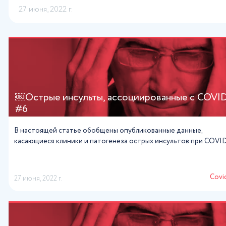
27 июня, 2022 г.
￼Острые инсульты, ассоциированные с COVI
#6
В настоящей статье обобщены опубликованные данные,
касающиеся клиники и патогенеза острых инсультов при COVI
Сovi
27 июня, 2022 г.